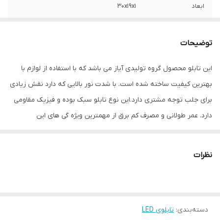
ابعاد
30x19x1
جنس
LED MDF
توضیحات
وزن
0.2 گرم
این تابلو محصول گروه تولیدی آیاز می باشد که با استفاده از لوازم با
بهترین کیفیت ساخته شده است. با شدت نور بالایی که دارد نقش زیادی
برای جلب توجه مشتری دارد.این نوع تابلو سبک بوده و فیزیک مقاومی
دارد. عمر طولانی و مصرف کم برق از مهمترین ویژه گی های این
تابلوهاست.نصب بسیار آسان وسریع موجب می شود تا در کمترین زمان
استفاده از این تابلو را آغاز کنید. علاوه بر قابلیت نصب بر روی شیشه این
نظرات
تابلو می تواند در هر موقعیتی که لازم باشد آویز شود و یا تکیه داده
شود چراکه عملکرد تابلو به محل نصب وابسته نیست. فیزیک محکم
موجب می شود تا نگرانی از بابت آسیب وارد شدن به تابلو نداشته
دسته‌بندی
:
تابلوی LED
باشیم. با شدت نور بالا این تابلو روز دید است و بر خلاف نمونه های دیگر