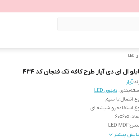
LED
بلو ال ای دی آیاز طرح کافه تک فنجان کد 434
ند:
آیاز
ته‌بندی
:
تابلوی LED
ع اتصال
:
با سیم
ع استفاده
:
رو شیشه ای
عاد
:
60x60x1
نس
:
LED MDF
زن
:
0.5 گرم
مایش بیشتر