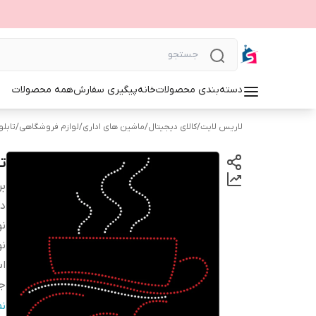
دسته‌بندی محصولات
خانه
پیگیری سفارش
همه محصولات
لاریس لایت
/
کالای دیجیتال
/
ماشین های اداری
/
لوازم فروشگاهی
/
تابلوی 
تا
بر
دس
نو
نو
اب
ج
و
ن