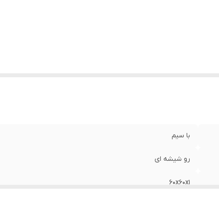
با سیم
رو شیشه ای
60x60x1
LED MDF