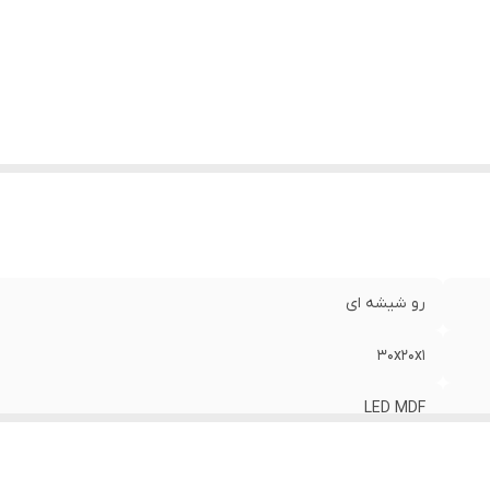
رو شیشه ای
30x20x1
LED MDF
با سیم