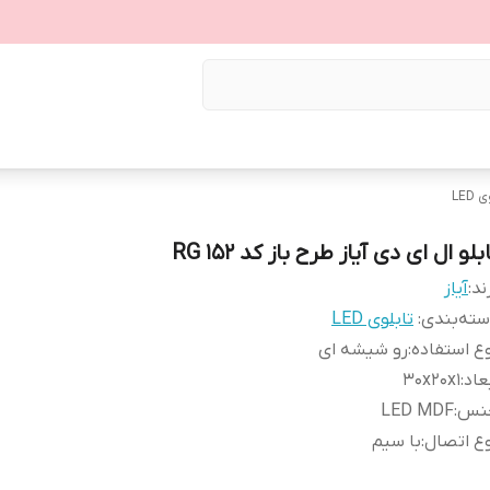
LED
بلو ال ای دی آیاز طرح باز کد 152 RG
ند:
آیاز
ته‌بندی
:
تابلوی LED
ع استفاده
:
رو شیشه ای
عاد
:
30x20x1
نس
:
LED MDF
ع اتصال
:
با سیم