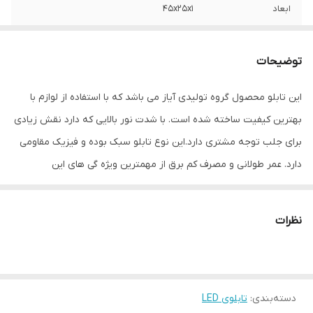
ابعاد
45x25x1
جنس
LED MDF
توضیحات
وزن
0.5 گرم
این تابلو محصول گروه تولیدی آیاز می باشد که با استفاده از لوازم با
بهترین کیفیت ساخته شده است. با شدت نور بالایی که دارد نقش زیادی
برای جلب توجه مشتری دارد.این نوع تابلو سبک بوده و فیزیک مقاومی
دارد. عمر طولانی و مصرف کم برق از مهمترین ویژه گی های این
تابلوهاست.نصب بسیار آسان وسریع موجب می شود تا در کمترین زمان
استفاده از این تابلو را آغاز کنید. علاوه بر قابلیت نصب بر روی شیشه این
نظرات
تابلو می تواند در هر موقعیتی که لازم باشد آویز شود و یا تکیه داده
شود چراکه عملکرد تابلو به محل نصب وابسته نیست. فیزیک محکم
موجب می شود تا نگرانی از بابت آسیب وارد شدن به تابلو نداشته
دسته‌بندی
:
تابلوی LED
باشیم. با شدت نور بالا این تابلو روز دید است و بر خلاف نمونه های دیگر