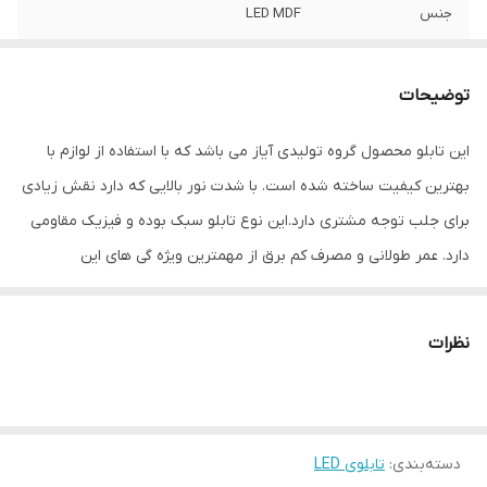
جنس
LED MDF
نوع اتصال
با سیم
توضیحات
این تابلو محصول گروه تولیدی آیاز می باشد که با استفاده از لوازم با
بهترین کیفیت ساخته شده است. با شدت نور بالایی که دارد نقش زیادی
برای جلب توجه مشتری دارد.این نوع تابلو سبک بوده و فیزیک مقاومی
دارد. عمر طولانی و مصرف کم برق از مهمترین ویژه گی های این
تابلوهاست.نصب بسیار آسان وسریع موجب می شود تا در کمترین زمان
استفاده از این تابلو را آغاز کنید. علاوه بر قابلیت نصب بر روی شیشه این
نظرات
تابلو می تواند در هر موقعیتی که لازم باشد آویز شود و یا تکیه داده
شود چراکه عملکرد تابلو به محل نصب وابسته نیست. فیزیک محکم
موجب می شود تا نگرانی از بابت آسیب وارد شدن به تابلو نداشته
دسته‌بندی
:
تابلوی LED
باشیم. با شدت نور بالا این تابلو روز دید است و بر خلاف نمونه های دیگر