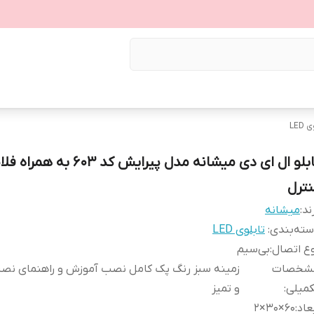
LED
تابلو ال ای دی میشانه مدل پیرایش کد 603 به
نترل
ند:
میشانه
ته‌بندی
:
تابلوی LED
ع اتصال
:
بی‌سیم
شخصات
زمینه سبز رنگ پک کامل نصب آموزش و راهنمای نص
کمیلی
:
و تمیز
عاد
:
60×30×2