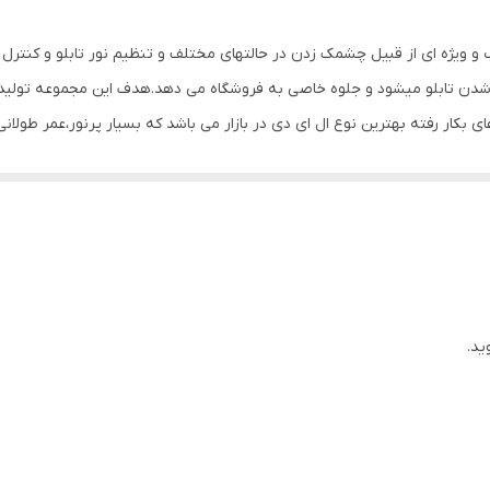
700 گرم
ب و ویژه ای از قبیل چشمک زدن در حالتهای مختلف و تنظیم نور تابلو و کنتر
 شدن تابلو میشود و جلوه خاصی به فروشگاه می دهد.هدف این مجموعه تولید 
های بکار رفته بهترین نوع ال ای دی در بازار می باشد که بسیار پرنور،عمر طولا
وز الکترونیک توسط متخصصین الکترونیک طراحی شده و همه فاکتورهای لازم ،
 شده و از آنجایی که همه لوازم استفاده شده اصل و باکیفیت است محصولی با 
، نیاز به اضافه کردن سیم نباشد. این تابلو به صورت پک کامل ارائه می شود 
یع آن است ، به طوریکه در کمتر از چند دقیقه و بدون نیاز به مهارت و ابزار خ
نه های دیگر در مقابل نور خورشید درخشندگی داشته و روز دید است. برای نص
ید.
ده که ابزار لازم برای نصب در داخل پک تعبیه شده است