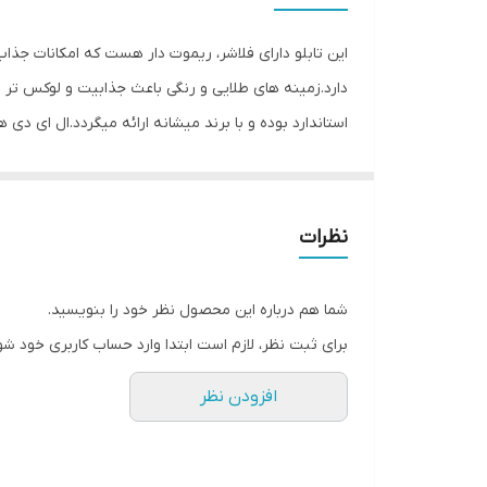
وزن
این تابلو دارای فلاشر، ریموت دار هست که امکانات جذا
دارد.زمینه های طلایی و رنگی باعث جذابیت و لوکس تر
استاندارد بوده و با برند میشانه ارائه میگردد.ال ای دی 
توجه و جذب مشتری می شود. این تابلوها بر اساس علم ر
جریان ال ای دی ها و پاور بصورت اصولی طراحی و محاسبه
نظرات
متر تعبیه شده تا در صورت دور بودن پریز برق از شیشه 
استفاده کند. از ویژگیهای دیگر این تابلو نصب آسان و سر
شما هم درباره این محصول نظر خود را بنویسید.
گذاشته شده ،نصب کرده و استفاده نمایید. بر خلاف نمو
برای ثبت نظر، لازم است ابتدا وارد حساب کاربری خود شو
آویزان کردن با نخ نامرئی و استفاده از پولک پیشنهاد ش
افزودن نظر