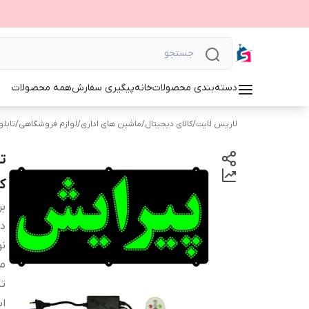
دسته‌بندی محصولات
خانه
پیگیری سفارش
همه محصولات
لاریس لایت
/
کالای دیجیتال
/
ماشین های اداری
/
لوازم فروشگاهی
/
تابلوی 
ک
بر
دس
نو
م
ت
اب