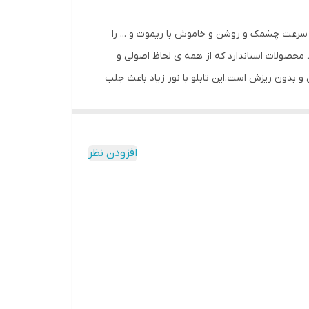
ل سرعت چشمک و روشن و خاموش با ریموت و ... را
محصولات استاندارد که از همه ی لحاظ اصولی و
نی و بدون ریزش است.این تابلو با نور زیاد باعث جلب
 با وسواس زیاد و دقیق لحاظ شده و میزان ولتاژ و
کیفیت بالا،پرنور،عمر طولانی و بدون ریزش ارائه می
شود. بر خلاف سایر تابلوها، ترانس و فلاشر این تابلو در یک جعبه ارائه میشود که نیازی به سیم کشی ندارد و فقط کافیست که دوشاخه را به برق بزنید و برای راحتی نصب ،سیمی به طول 3
افزودن نظر
تا مشتری در عرض چند دقیقه بتواند آنرا نصب و
اصی ، با استفاده از راهنمای نصبی که در داخل پک
ب حتما از راهنمای نصب استفاده کنید که دو روش