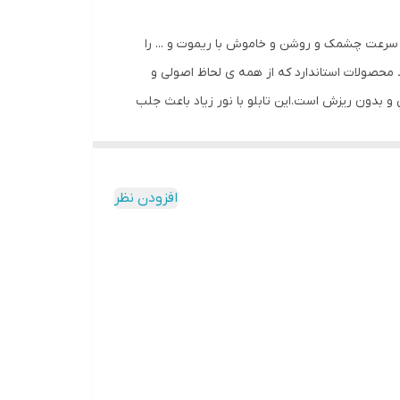
ل سرعت چشمک و روشن و خاموش با ریموت و ... را
محصولات استاندارد که از همه ی لحاظ اصولی و
نی و بدون ریزش است.این تابلو با نور زیاد باعث جلب
 با وسواس زیاد و دقیق لحاظ شده و میزان ولتاژ و
کیفیت بالا،پرنور،عمر طولانی و بدون ریزش ارائه می
شود. بر خلاف سایر تابلوها، ترانس و فلاشر این تابلو در یک جعبه ارائه میشود که نیازی به سیم کشی ندارد و فقط کافیست که دوشاخه را به برق بزنید و برای راحتی نصب ،سیمی به طول 3
افزودن نظر
تا مشتری در عرض چند دقیقه بتواند آنرا نصب و
اصی ، با استفاده از راهنمای نصبی که در داخل پک
ب حتما از راهنمای نصب استفاده کنید که دو روش