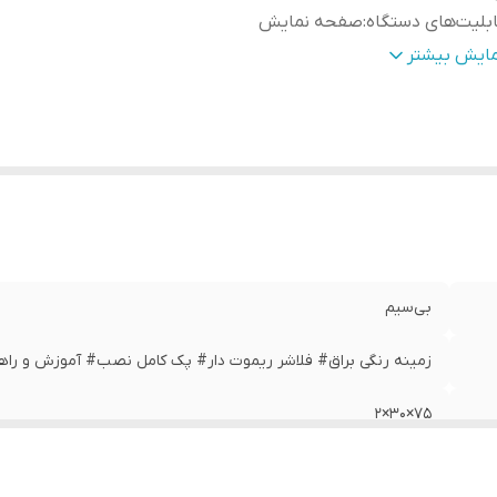
بلیت‌های دستگاه
:
صفحه نمایش
زن
:
700 گرم
مایش بیشتر
بی‌سیم
زمینه رنگی براق# فلاشر ریموت دار# پک کامل نصب# آموزش و راه
75×30×2
صفحه نمایش