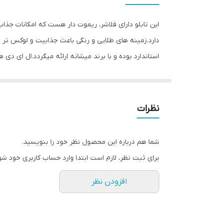
وزن
این تابلو دارای فلاشر، ریموت دار هست که امکانات جذا
دارد.زمینه های طلایی و رنگی باعث جذابیت و لوکس تر
استاندارد بوده و با برند میشانه ارائه میگردد.ال ای دی 
توجه و جذب مشتری می شود. این تابلوها بر اساس علم ر
جریان ال ای دی ها و پاور بصورت اصولی طراحی و محاسبه
نظرات
متر تعبیه شده تا در صورت دور بودن پریز برق از شیشه 
استفاده کند. از ویژگیهای دیگر این تابلو نصب آسان و سر
شما هم درباره این محصول نظر خود را بنویسید.
گذاشته شده ،نصب کرده و استفاده نمایید. بر خلاف نمو
برای ثبت نظر، لازم است ابتدا وارد حساب کاربری خود شو
آویزان کردن با نخ نامرئی و استفاده از پولک پیشنهاد ش
افزودن نظر