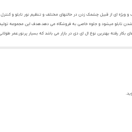
700 گرم
ب و ویژه ای از قبیل چشمک زدن در حالتهای مختلف و تنظیم نور تابلو و کنتر
 شدن تابلو میشود و جلوه خاصی به فروشگاه می دهد.هدف این مجموعه تولید 
های بکار رفته بهترین نوع ال ای دی در بازار می باشد که بسیار پرنور،عمر طولا
وز الکترونیک توسط متخصصین الکترونیک طراحی شده و همه فاکتورهای لازم ،
 شده و از آنجایی که همه لوازم استفاده شده اصل و باکیفیت است محصولی با 
، نیاز به اضافه کردن سیم نباشد. این تابلو به صورت پک کامل ارائه می شود 
یع آن است ، به طوریکه در کمتر از چند دقیقه و بدون نیاز به مهارت و ابزار خ
نه های دیگر در مقابل نور خورشید درخشندگی داشته و روز دید است. برای نص
ید.
ده که ابزار لازم برای نصب در داخل پک تعبیه شده است