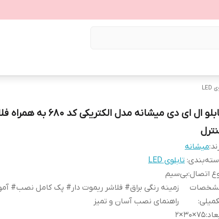
LED
تابلو ال ای دی میشانه مدل الکتریکی کد 680
نترل
ند:
میشانه
ته‌بندی
:
تابلوی LED
ع اتصال
:
بی‌سیم
شخصات
زمینه رنگی براق# فلاشر ریموت دار# پک کامل نصب# آم
کمیلی
:
راهنمای نصب آسان و تمیز
عاد
:
75×30×2