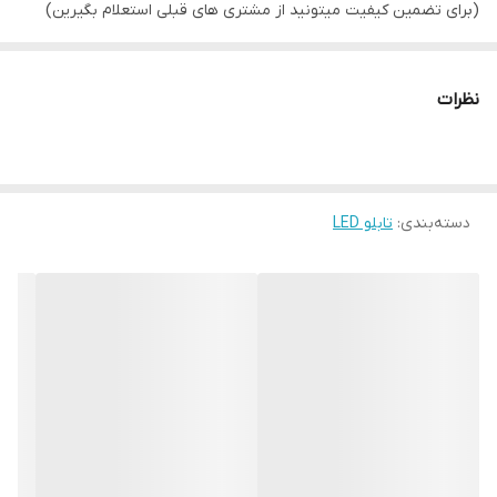
(برای تضمین کیفیت میتونید از مشتری های قبلی استعلام بگیرین)
نمونه کار به وفور موجود هست در صورت نیاز براتون ارسال میشه
کافیه با ما در ارتباط باشید در صورت داشتن سفارش بالای ۱۰متر یک عدد
نظرات
فلاشر از ما هدیه بگیرید ارسال رایگان به سراسر کشور با هر متراژی که
داشته باشید از لحظه ای که سفارش رو ثبت میکنین تا لحظه ای که به
دستتون میرسه حداکثر۵روز زمان لازمه ضمنا یک پکیج تجهیزات نصب
دسته‌بندی
:
تابلو LED
هم هدیه ما به شماست. در صورت داشتن رضایت از خرید ممنون میشم
مارو به دوستانتون معرفی کنید و نظرتون رو برای ما ثبت کنید تابلو ال
ای دی کاغذ دیواری ابعاد ۸۰در۳۰سانت همراه با قاب ضد آب گالوانیزه،طلق
پلی کربنات نشکن، آداپتور و فلاشر