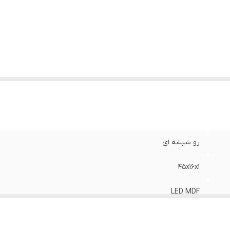
رو شیشه ای
45x16x1
LED MDF
با سیم