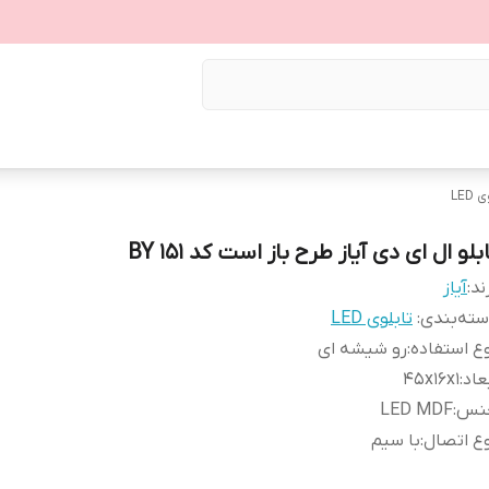
LED
بلو ال ای دی آیاز طرح باز است کد 151 BY
ند:
آیاز
ته‌بندی
:
تابلوی LED
ع استفاده
:
رو شیشه ای
عاد
:
45x16x1
نس
:
LED MDF
ع اتصال
:
با سیم