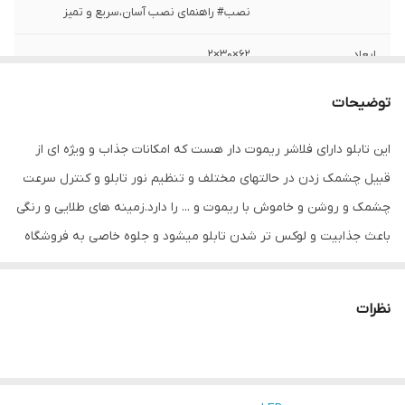
نصب# راهنمای نصب آسان،سریع و تمیز
ابعاد
62×30×2
قابلیت‌های دستگاه
صفحه نمایش
توضیحات
وزن
600 گرم
این تابلو دارای فلاشر ریموت دار هست که امکانات جذاب و ویژه ای از
قبیل چشمک زدن در حالتهای مختلف و تنظیم نور تابلو و کنترل سرعت
چشمک و روشن و خاموش با ریموت و ... را دارد.زمینه های طلایی و رنگی
باعث جذابیت و لوکس تر شدن تابلو میشود و جلوه خاصی به فروشگاه
می دهد.هدف این مجموعه تولید محصولات استاندارد که از همه ی لحاظ
اصولی و استاندارد بوده و با برند میشانه ارائه میگردد.ال ای دی های بکار
نظرات
رفته بهترین نوع ال ای دی در بازار می باشد که بسیار پرنور،عمر طولانی و
بدون ریزش است.این تابلو با نور زیاد باعث جلب توجه و جذب مشتری
می شود. این تابلوها بر اساس علم روز الکترونیک توسط متخصصین