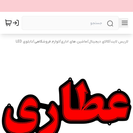
لاریس لایت
/
کالای دیجیتال
/
ماشین های اداری
/
لوازم فروشگاهی
/
تابلوی LED