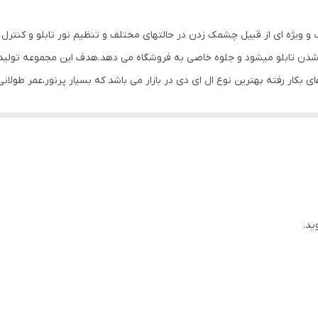
800 گرم
ب و ویژه ای از قبیل چشمک زدن در حالتهای مختلف و تنظیم نور تابلو و کنتر
 شدن تابلو میشود و جلوه خاصی به فروشگاه می دهد.هدف این مجموعه تولید 
های بکار رفته بهترین نوع ال ای دی در بازار می باشد که بسیار پرنور،عمر طولا
وز الکترونیک توسط متخصصین الکترونیک طراحی شده و همه فاکتورهای لازم ،
 شده و از آنجایی که همه لوازم استفاده شده اصل و باکیفیت است محصولی با 
، نیاز به اضافه کردن سیم نباشد. این تابلو به صورت پک کامل ارائه می شود 
یع آن است ، به طوریکه در کمتر از چند دقیقه و بدون نیاز به مهارت و ابزار خ
نه های دیگر در مقابل نور خورشید درخشندگی داشته و روز دید است. برای نص
ید.
ده که ابزار لازم برای نصب در داخل پک تعبیه شده است.