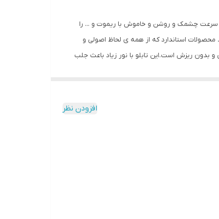
ل سرعت چشمک و روشن و خاموش با ریموت و ... را
محصولات استاندارد که از همه ی لحاظ اصولی و
نی و بدون ریزش است.این تابلو با نور زیاد باعث جلب
 با وسواس زیاد و دقیق لحاظ شده و میزان ولتاژ و
کیفیت بالا،پرنور،عمر طولانی و بدون ریزش ارائه می
شود. بر خلاف سایر تابلوها، ترانس و فلاشر این تابلو در یک جعبه ارائه میشود که نیازی به سیم کشی ندارد و فقط کافیست که دوشاخه را به برق بزنید و برای راحتی نصب ،سیمی به طول 3
افزودن نظر
تا مشتری در عرض چند دقیقه بتواند آنرا نصب و
اصی ، با استفاده از راهنمای نصبی که در داخل پک
ب حتما از راهنمای نصب استفاده کنید که دو روش