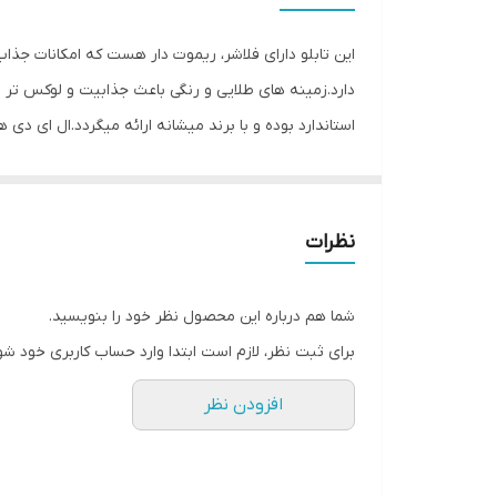
وزن
این تابلو دارای فلاشر، ریموت دار هست که امکانات جذا
دارد.زمینه های طلایی و رنگی باعث جذابیت و لوکس تر
استاندارد بوده و با برند میشانه ارائه میگردد.ال ای دی 
توجه و جذب مشتری می شود. این تابلوها بر اساس علم ر
جریان ال ای دی ها و پاور بصورت اصولی طراحی و محاسبه
نظرات
متر تعبیه شده تا در صورت دور بودن پریز برق از شیشه 
استفاده کند. از ویژگیهای دیگر این تابلو نصب آسان و سر
شما هم درباره این محصول نظر خود را بنویسید.
گذاشته شده ،نصب کرده و استفاده نمایید. بر خلاف نمو
برای ثبت نظر، لازم است ابتدا وارد حساب کاربری خود شو
آویزان کردن با نخ نامرئی و استفاده از پولک پیشنهاد ش
افزودن نظر