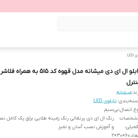
LED
تابلو ال ای دی میشانه مدل قهوه کد 515 به همراه فل
نترل
ند:
میشانه
ته‌بندی
:
تابلوی LED
ع اتصال
:
بی‌سیم
شخصات
رنگ ال ای دی پرتقالی رنگ زمینه طلایی براق پک کامل نص
کمیلی
:
و آموزش نصب آسان و تمیز
عاد
:
60×30×2