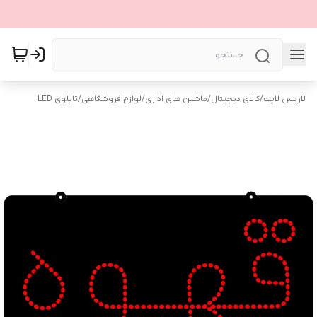
لاریس لایت
/
کالای دیجیتال
/
ماشین های اداری
/
لوازم فروشگاهی
/
تابلوی LED