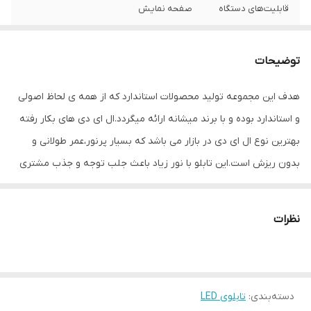
قابلیت‌های دستگاه
صفحه نمایش
وزن
400 گرم
توضیحات
هدف این مجموعه تولید محصولات استاندارد که از همه ی لحاظ اصولی
و استاندارد بوده و با برند میشانه ارائه میگردد.ال ای دی های بکار رفته
بهترین نوع ال ای دی در بازار می باشد که بسیار پرنور،عمر طولانی و
بدون ریزش است.این تابلو با نور زیاد باعث جلب توجه و جذب مشتری
می شود. این تابلوها بر اساس علم روز الکترونیک توسط متخصصین
الکترونیک طراحی شده و همه فاکتورهای لازم ، با وسواس زیاد و دقیق
نظرات
لحاظ شده و میزان ولتاژ و جریان ال ای دی ها و پاور بصورت اصولی
طراحی و محاسبه شده و از آنجایی که همه لوازم استفاده شده اصل و
باکیفیت است محصولی با کیفیت بالا،پرنور،عمر طولانی و بدون ریزش
دسته‌بندی
:
تابلوی LED
ارائه می شود. بر خلاف سایر تابلوها، ترانس این تابلو در پشت تابلو