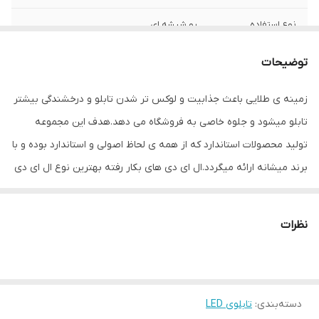
نوع استفاده
رو شیشه ای
ابعاد
52×25×3
توضیحات
جنس
Mdf
زمینه ی طلایی باعث جذابیت و لوکس تر شدن تابلو و درخشندگی بیشتر
تابلو میشود و جلوه خاصی به فروشگاه می دهد.هدف این مجموعه
وزن
0.6 گرم
تولید محصولات استاندارد که از همه ی لحاظ اصولی و استاندارد بوده و با
برند میشانه ارائه میگردد.ال ای دی های بکار رفته بهترین نوع ال ای دی
در بازار می باشد که بسیار پرنور،عمر طولانی و بدون ریزش است.این تابلو
با نور زیاد باعث جلب توجه و جذب مشتری می شود. این تابلوها بر
نظرات
اساس علم روز الکترونیک توسط متخصصین الکترونیک طراحی شده و
همه فاکتورهای لازم ، با وسواس زیاد و دقیق لحاظ شده و میزان ولتاژ و
جریان ال ای دی ها و پاور بصورت اصولی طراحی و محاسبه شده و از
دسته‌بندی
:
تابلوی LED
آنجایی که همه لوازم استفاده شده اصل و باکیفیت است محصولی با