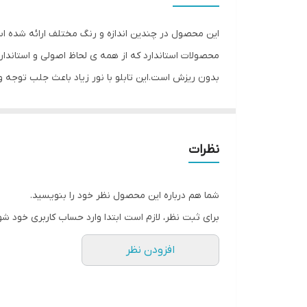
نوع اتصال
این محصول در چندین اندازه و رنگ مختلف ارائه شده اس
محصولات استاندارد که از همه ی لحاظ اصولی و استاندارد 
بدون ریزش است.این تابلو با نور زیاد باعث جلب توجه 
وسواس زیاد و دقیق لحاظ شده و میزان ولتاژ و جریان ا
کیفیت بالا،پرنور،عمر طولانی و بدون ریزش ارائه می شود
و برای راحتی نصب ،سیم
نظرات
چند دقیقه بتواند آنرا نصب و استفاده کند. از ویژگیهای 
راهنمای نصبی که در داخل پک گذاشته شده ،نصب کرده و 
شما هم درباره این محصول نظر خود را بنویسید.
استفاده کنید که دو روش آویزان کردن با نخ نامرئی و اس
برای ثبت نظر، لازم است ابتدا وارد حساب کاربری خود شو
افزودن نظر