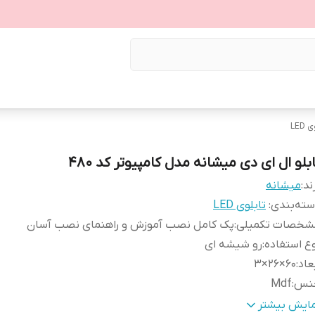
LED
بلو ال ای دی میشانه مدل کامپیوتر کد 480
ند:
میشانه
ته‌بندی
:
تابلوی LED
شخصات تکمیلی
:
پک کامل نصب آموزش و راهنمای نصب آسان
ع استفاده
:
رو شیشه ای
عاد
:
60×26×3
نس
:
Mdf
ع اتصال
:
با سیم
مایش بیشتر