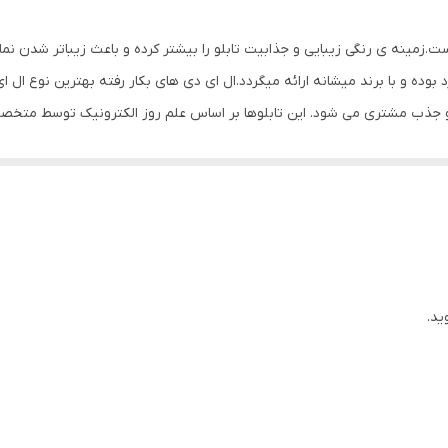
با سیم
ت.زمینه ی رنگی زیبایی و جذابیت تابلو را بیشتر کرده و باعث زیباتر شدن ن
بوده و با برند میشانه ارائه میگردد.ال ای دی های بکار رفته بهترین نوع ال ای
و جذب مشتری می شود. این تابلوها بر اساس علم روز الکترونیک توسط متخصصی
ل ای دی ها و پاور بصورت اصولی طراحی و محاسبه شده و از آنجایی که همه ل
. بر خلاف سایر تابلوها، ترانس این تابلو در پشت آن تعبیه شده و نیاز به سی
ی به طول 3 متر تعبیه شده تا در صورت دور بودن پریز برق از شیشه ، نیاز به اضافه کردن سیم 
دیگر این تابلو نصب آسان و سریع آن است ، به طوریکه در کمتر از چند دقیقه و ب
استفاده نمایید. بر خلاف نمونه های دیگر در مقابل نور خورشید درخشندگی 
تفاده از پولک پیشنهاد شده که ابزار لازم برای نصب در داخل پک تعبیه شده ا
ید.