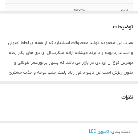
ابعاد
38×47
قابلیت‌های دستگاه
صفحه نمایش
توضیحات
وزن
500 گرم
هدف این مجموعه تولید محصولات استاندارد که از همه ی لحاظ اصولی
و استاندارد بوده و با برند میشانه ارائه میگردد.ال ای دی های بکار رفته
بهترین نوع ال ای دی در بازار می باشد که بسیار پرنور،عمر طولانی و
بدون ریزش است.این تابلو با نور زیاد باعث جلب توجه و جذب مشتری
می شود. این تابلوها بر اساس علم روز الکترونیک توسط متخصصین
الکترونیک طراحی شده و همه فاکتورهای لازم ، با وسواس زیاد و دقیق
نظرات
لحاظ شده و میزان ولتاژ و جریان ال ای دی ها و پاور بصورت اصولی
طراحی و محاسبه شده و از آنجایی که همه لوازم استفاده شده اصل و
باکیفیت است محصولی با کیفیت بالا،پرنور،عمر طولانی و بدون ریزش
دسته‌بندی
:
تابلوی LED
ارائه می شود. بر خلاف سایر تابلوها، ترانس این تابلو در پشت تابلو