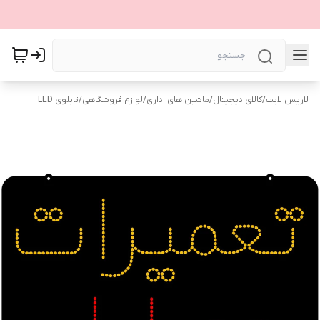
لاریس لایت
/
کالای دیجیتال
/
ماشین های اداری
/
لوازم فروشگاهی
/
تابلوی LED