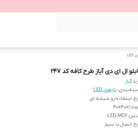
LED
بلو ال ای دی آیاز طرح کافه کد 247
ند:
آیاز
ته‌بندی
:
تابلوی LED
ع استفاده
:
رو شیشه ای
عاد
:
40x40x1
نس
:
LED MDF
ع اتصال
:
با سیم