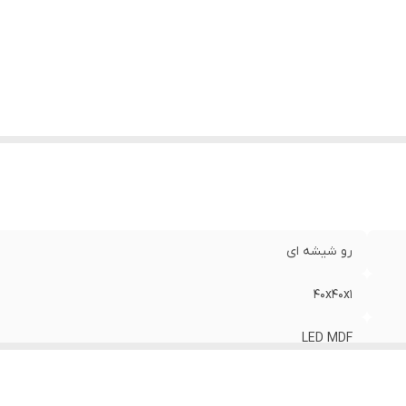
رو شیشه ای
40x40x1
LED MDF
با سیم