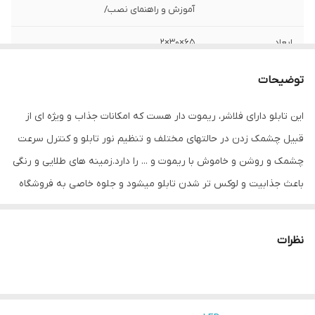
آموزش و راهنمای نصب/
ابعاد
65×30×2
قابلیت‌های دستگاه
صفحه نمایش
توضیحات
وزن
700 گرم
این تابلو دارای فلاشر، ریموت دار هست که امکانات جذاب و ویژه ای از
قبیل چشمک زدن در حالتهای مختلف و تنظیم نور تابلو و کنترل سرعت
چشمک و روشن و خاموش با ریموت و ... را دارد.زمینه های طلایی و رنگی
باعث جذابیت و لوکس تر شدن تابلو میشود و جلوه خاصی به فروشگاه
می دهد.هدف این مجموعه تولید محصولات استاندارد که از همه ی لحاظ
اصولی و استاندارد بوده و با برند میشانه ارائه میگردد.ال ای دی های بکار
نظرات
رفته بهترین نوع ال ای دی در بازار می باشد که بسیار پرنور،عمر طولانی و
بدون ریزش است.این تابلو با نور زیاد باعث جلب توجه و جذب مشتری
می شود. این تابلوها بر اساس علم روز الکترونیک توسط متخصصین