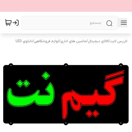
لاریس لایت
/
کالای دیجیتال
/
ماشین های اداری
/
لوازم فروشگاهی
/
تابلوی LED