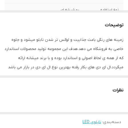
نوع استفاده
رو شیشه ای
ابعاد
76×30×3
توضیحات
جنس
Mdf
زمینه های رنگی باعث جذابیت و لوکس تر شدن تابلو میشود و جلوه
خاصی به فروشگاه می دهد.هدف این مجموعه تولید محصولات استاندارد
وزن
1 گرم
که از همه ی لحاظ اصولی و استاندارد بوده و با برند میشانه ارائه
میگردد.ال ای دی های بکار رفته بهترین نوع ال ای دی در بازار می باشد
که بسیار پرنور،عمر طولانی و بدون ریزش است.این تابلو با نور زیاد باعث
جلب توجه و جذب مشتری می شود. این تابلوها بر اساس علم روز
نظرات
الکترونیک توسط متخصصین الکترونیک طراحی شده و همه فاکتورهای
لازم ، با وسواس زیاد و دقیق لحاظ شده و میزان ولتاژ و جریان ال ای دی
ها و پاور بصورت اصولی طراحی و محاسبه شده و از آنجایی که همه
دسته‌بندی
:
تابلوی LED
لوازم استفاده شده اصل و باکیفیت است محصولی با کیفیت بالا،پرنور،عمر