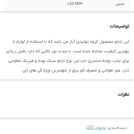
جنس
LED MDF
نوع اتصال
با سیم
توضیحات
این تابلو محصول گروه تولیدی آیاز می باشد که با استفاده از لوازم با
بهترین کیفیت ساخته شده است. با شدت نور بالایی که دارد نقش زیادی
برای جلب توجه مشتری دارد.این نوع تابلو سبک بوده و فیزیک مقاومی
دارد. عمر طولانی و مصرف کم برق از مهمترین ویژه گی های این
تابلوهاست.نصب بسیار آسان وسریع موجب می شود تا در کمترین زمان
استفاده از این تابلو را آغاز کنید. علاوه بر قابلیت نصب بر روی شیشه این
نظرات
تابلو می تواند در هر موقعیتی که لازم باشد آویز شود و یا تکیه داده
شود چراکه عملکرد تابلو به محل نصب وابسته نیست. فیزیک محکم
موجب می شود تا نگرانی از بابت آسیب وارد شدن به تابلو نداشته
دسته‌بندی
:
تابلوی LED
باشیم. با شدت نور بالا این تابلو روز دید است و بر خلاف نمونه های دیگر