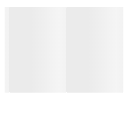
در مقابل نور خورشید درخشندگی داشته و وظیفه خود را انجام می دهد.
به همراه این تابلو راهنمای نصب و بستهای نصب و آداپتور ارائه می
شود تا یک ست کامل را برای استفاده ساده، سریع و بدون دردسر در
اختیار داشته باشید.