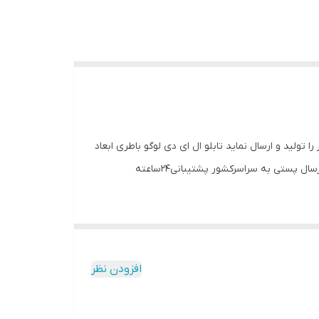
ولید و ارسال نماید تابلو ال ای دی لوگو باطری ابعاد
45در45 رنگ قرمز(تنوع رنگ به دلخواه مشتری است) در صورت نیاز آداپتور و فلاشر جدا محاسبه میشود و همراه تابلو ارسال میشود. ارسال پستی به سراسرکشور پشتیبانی24ساعته
افزودن نظر