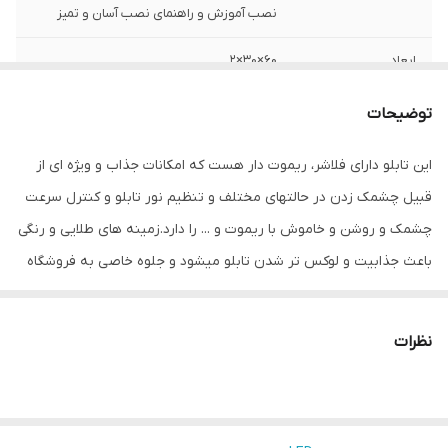
نصب آموزش و راهنمای نصب آسان و تمیز
ابعاد
60×30×2
قابلیت‌های دستگاه
صفحه نمایش
توضیحات
وزن
800 گرم
این تابلو دارای فلاشر، ریموت دار هست که امکانات جذاب و ویژه ای از
قبیل چشمک زدن در حالتهای مختلف و تنظیم نور تابلو و کنترل سرعت
چشمک و روشن و خاموش با ریموت و ... را دارد.زمینه های طلایی و رنگی
باعث جذابیت و لوکس تر شدن تابلو میشود و جلوه خاصی به فروشگاه
می دهد.هدف این مجموعه تولید محصولات استاندارد که از همه ی لحاظ
اصولی و استاندارد بوده و با برند میشانه ارائه میگردد.ال ای دی های بکار
نظرات
رفته بهترین نوع ال ای دی در بازار می باشد که بسیار پرنور،عمر طولانی و
بدون ریزش است.این تابلو با نور زیاد باعث جلب توجه و جذب مشتری
می شود. این تابلوها بر اساس علم روز الکترونیک توسط متخصصین