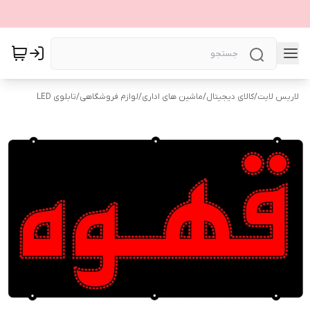
لاریس لایت
/
کالای دیجیتال
/
ماشین های اداری
/
لوازم فروشگاهی
/
تابلوی LED