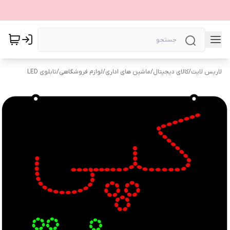
لاریس لایت
/
کالای دیجیتال
/
ماشین های اداری
/
لوازم فروشگاهی
/
تابلوی LED