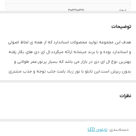
ابعاد
35×35×2
جنس
Mdf
توضیحات
قابلیت‌های دستگاه
صفحه نمایش
هدف این مجموعه تولید محصولات استاندارد که از همه ی لحاظ اصولی
و استاندارد بوده و با برند میشانه ارائه میگردد.ال ای دی های بکار رفته
وزن
400 گرم
بهترین نوع ال ای دی در بازار می باشد که بسیار پرنور،عمر طولانی و
بدون ریزش است.این تابلو با نور زیاد باعث جلب توجه و جذب مشتری
می شود. این تابلوها بر اساس علم روز الکترونیک توسط متخصصین
الکترونیک طراحی شده و همه فاکتورهای لازم ، با وسواس زیاد و دقیق
نظرات
لحاظ شده و میزان ولتاژ و جریان ال ای دی ها و پاور بصورت اصولی
طراحی و محاسبه شده و از آنجایی که همه لوازم استفاده شده اصل و
باکیفیت است محصولی با کیفیت بالا،پرنور،عمر طولانی و بدون ریزش
دسته‌بندی
:
تابلوی LED
ارائه می شود. بر خلاف سایر تابلوها، ترانس این تابلو در پشت تابلو