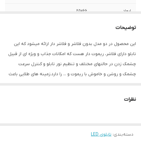
ابعاد
25x66
قابلیت‌های دستگاه
صفحه نمایش
توضیحات
وزن
600 گرم
این محصول در دو مدل بدون فلاشر و فلاشر دار ارائه میشود که این
تابلو دارای فلاشر، ریموت دار هست که امکانات جذاب و ویژه ای از قبیل
چشمک زدن در حالتهای مختلف و تنظیم نور تابلو و کنترل سرعت
چشمک و روشن و خاموش با ریموت و ... را دارد.زمینه های طلایی باعث
جذابیت و لوکس تر شدن تابلو میشود و جلوه خاصی به فروشگاه می
دهد.هدف این مجموعه تولید محصولات استاندارد که از همه ی لحاظ
نظرات
اصولی و استاندارد بوده و با برند میشانه ارائه میگردد.ال ای دی های بکار
رفته بهترین نوع ال ای دی در بازار می باشد که بسیار پرنور،عمر طولانی و
بدون ریزش است.این تابلو با نور زیاد باعث جلب توجه و جذب مشتری
دسته‌بندی
:
تابلوی LED
می شود. این تابلوها بر اساس علم روز الکترونیک توسط متخصصین