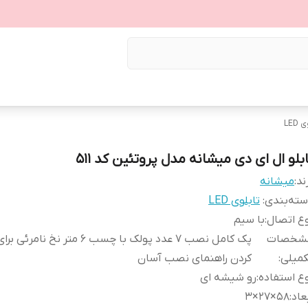
LED
ابلو ال ای دی میشانه مدل پروتئین کد 511
ند:
میشانه
ته‌بندی
:
تابلوی LED
ع اتصال
:
با سیم
شخصات
پک کامل نصب 7 عدد پولک با چسب 6 متر نخ ن
کمیلی
:
کردن راهنمای نصب آسان
ع استفاده
:
رو شیشه ای
عاد
:
58×27×3