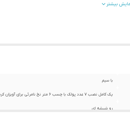
نس
:
Mdf
مایش بیشتر
زن
:
0.7 گرم
با سیم
پک کامل نصب 7 عدد پولک با چسب 6 متر نخ نامرئی برای آویزان کردن راهنمای نصب آسان
رو شیشه ای
58×27×3