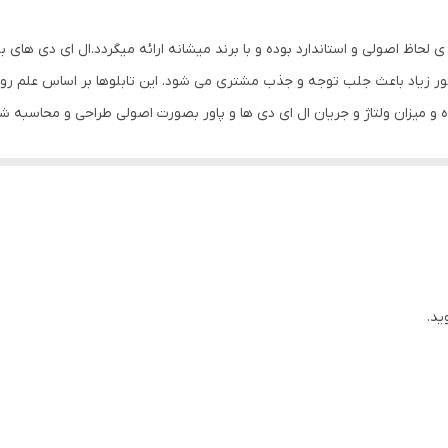
Mdf
حاظ اصولی و استاندارد بوده و با برند میشانه ارائه میگردد.ال ای دی های بکا
0.7 گرم
با نور زیاد باعث جلب توجه و جذب مشتری می شود. این تابلوها بر اساس علم
ه و میزان ولتاژ و جریان ال ای دی ها و پاور بصورت اصولی طراحی و محاسبه شد
 بدون ریزش ارائه می شود. بر خلاف سایر تابلوها، ترانس این تابلو در پشت آ
که دوشاخه را به برق بزنید و برای راحتی نصب ،سیمی به طول 3 متر تعبیه شده تا در صورت دور بودن پریز
استفاده کند. از ویژگیهای دیگر این تابلو نصب آسان و سریع آن است ، به طور
پک گذاشته شده ،نصب کرده و استفاده نمایید. بر خلاف نمونه های دیگر در مقاب
ان کردن با نخ نامرئی و استفاده از پولک پیشنهاد شده که ابزار لازم برای 
ید.