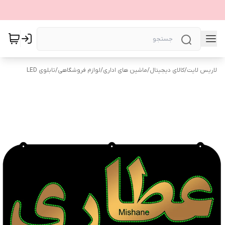
لاریس لایت
/
کالای دیجیتال
/
ماشین های اداری
/
لوازم فروشگاهی
/
تابلوی LED