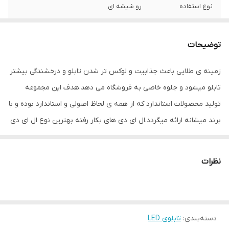
نوع استفاده
رو شیشه ای
ابعاد
75×38×3
توضیحات
جنس
Mdf
زمینه ی طلایی باعث جذابیت و لوکس تر شدن تابلو و درخشندگی بیشتر
وزن
1 گرم
تابلو میشود و جلوه خاصی به فروشگاه می دهد.هدف این مجموعه
تولید محصولات استاندارد که از همه ی لحاظ اصولی و استاندارد بوده و با
برند میشانه ارائه میگردد.ال ای دی های بکار رفته بهترین نوع ال ای دی
در بازار می باشد که بسیار پرنور،عمر طولانی و بدون ریزش است.این تابلو
با نور زیاد باعث جلب توجه و جذب مشتری می شود. این تابلوها بر
نظرات
اساس علم روز الکترونیک توسط متخصصین الکترونیک طراحی شده و
همه فاکتورهای لازم ، با وسواس زیاد و دقیق لحاظ شده و میزان ولتاژ و
جریان ال ای دی ها و پاور بصورت اصولی طراحی و محاسبه شده و از
دسته‌بندی
:
تابلوی LED
آنجایی که همه لوازم استفاده شده اصل و باکیفیت است محصولی با