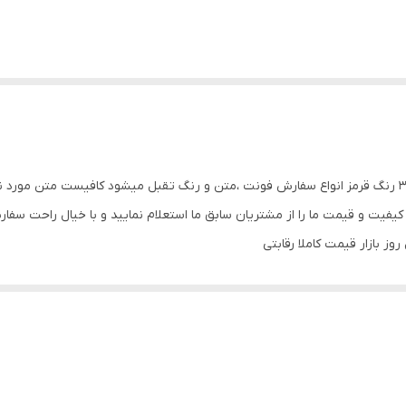
گروه تابلو سازی لاریس تابلو ال ای دی پراید ابعاد ۶۰در۳۰ رنگ قرمز انواع سفارش فونت ،متن و رنگ تقبل میشود 
کیفیت و قیمت ما را از مشتریان سابق ما استعلام نمایید و با خیال راحت سفا