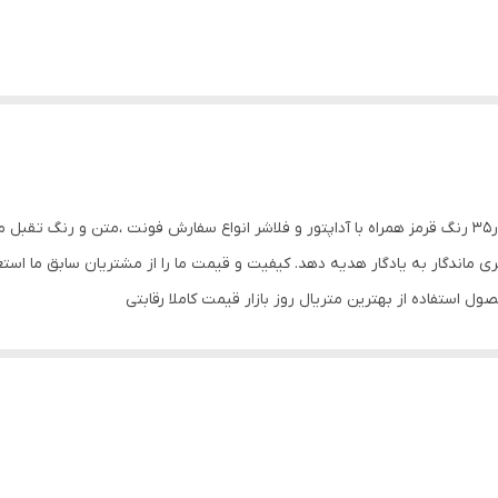
گروه تابلو سازی لاریس تابلو ال ای دی شیرینی ابعاد60در35 رنگ قرمز همراه با آداپتور و فلاشر انواع سفارش 
نری ماندگار به یادگار هدیه دهد. کیفیت و قیمت ما را از مشتریان سابق ما است