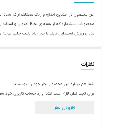
جنس
این محصول در چندین اندازه و رنگ مختلف ارائه شده اس
وزن
محصولات استاندارد که از همه ی لحاظ اصولی و استاندارد 
بدون ریزش است.این تابلو با نور زیاد باعث جلب توجه 
وسواس زیاد و دقیق لحاظ شده و میزان ولتاژ و جریان ا
کیفیت بالا،پرنور،عمر طولانی و بدون ریزش ارائه می شود
و برای راحتی نصب ،سیم
نظرات
چند دقیقه بتواند آنرا نصب و استفاده کند. از ویژگیهای 
راهنمای نصبی که در داخل پک گذاشته شده ،نصب کرده و 
شما هم درباره این محصول نظر خود را بنویسید.
استفاده کنید که دو روش آویزان کردن با نخ نامرئی و اس
برای ثبت نظر، لازم است ابتدا وارد حساب کاربری خود شو
افزودن نظر