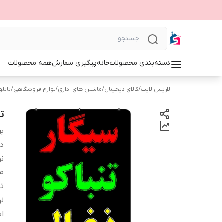
دسته‌بندی محصولات
خانه
پیگیری سفارش
همه محصولات
لاریس لایت
/
کالای دیجیتال
/
ماشین های اداری
/
لوازم فروشگاهی
/
تابلوی 
تا
بر
دس
نو
م
ت
نو
اب