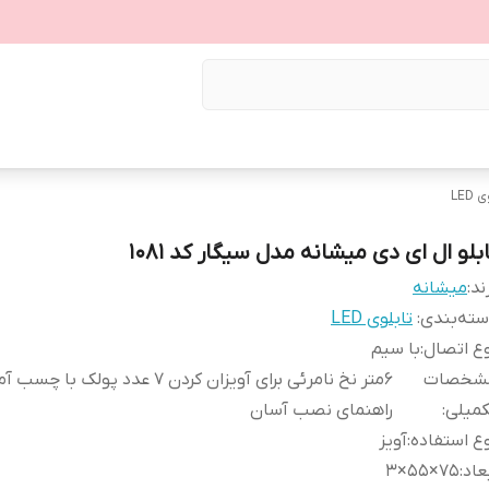
LED
بلو ال ای دی میشانه مدل سیگار کد 1081
ند:
میشانه
ته‌بندی
:
تابلوی LED
ع اتصال
:
با سیم
شخصات
6متر نخ نامرئی برای آویزان کردن 7 عدد پولک 
کمیلی
:
راهنمای نصب آسان
ع استفاده
:
آویز
عاد
:
75×55×3