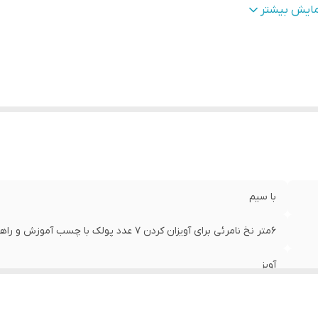
نس
:
Mdf
مایش بیشتر
زن
:
1 گرم
با سیم
6متر نخ نامرئی برای آویزان کردن 7 عدد پولک با چسب آموزش و راهنمای نصب آسان
آویز
75×55×3