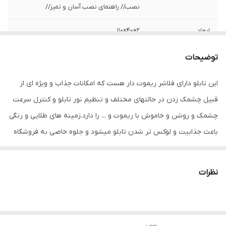
نصب// راهنمای نصب آسان و تمیز//
ابعاد
2×40×110
قابلیت‌های دستگاه
صفحه نمایش
توضیحات
وزن
900 گرم
این تابلو دارای فلاشر ریموت دار هست که امکانات جذاب و ویژه ای از
قبیل چشمک زدن در حالتهای مختلف و تنظیم نور تابلو و کنترل سرعت
چشمک و روشن و خاموش با ریموت و ... را دارد.زمینه های طلایی و رنگی
باعث جذابیت و لوکس تر شدن تابلو میشود و جلوه خاصی به فروشگاه
می دهد.هدف این مجموعه تولید محصولات استاندارد که از همه ی لحاظ
اصولی و استاندارد بوده و با برند میشانه ارائه میگردد.ال ای دی های بکار
نظرات
رفته بهترین نوع ال ای دی در بازار می باشد که بسیار پرنور،عمر طولانی و
بدون ریزش است.این تابلو با نور زیاد باعث جلب توجه و جذب مشتری
می شود. این تابلوها بر اساس علم روز الکترونیک توسط متخصصین