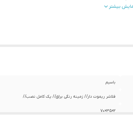
بلیت‌های دستگاه
:
صفحه نمایش
مایش بیشتر
زن
:
800 گرم
باسیم
فلاشر ریموت دار// زمینه رنگی براق// پک کامل نصب//
2×35×70
Mdf