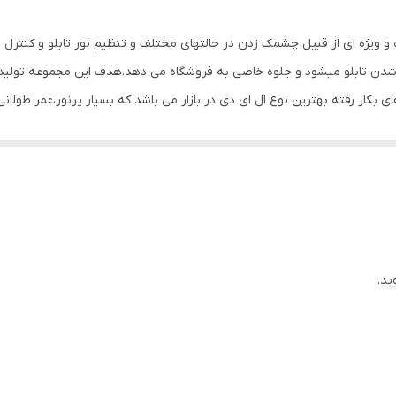
صفحه نمایش
ب و ویژه ای از قبیل چشمک زدن در حالتهای مختلف و تنظیم نور تابلو و کنتر
800 گرم
 شدن تابلو میشود و جلوه خاصی به فروشگاه می دهد.هدف این مجموعه تولید 
های بکار رفته بهترین نوع ال ای دی در بازار می باشد که بسیار پرنور،عمر طولا
وز الکترونیک توسط متخصصین الکترونیک طراحی شده و همه فاکتورهای لازم ،
 شده و از آنجایی که همه لوازم استفاده شده اصل و باکیفیت است محصولی با 
، نیاز به اضافه کردن سیم نباشد. این تابلو به صورت پک کامل ارائه می شود 
یع آن است ، به طوریکه در کمتر از چند دقیقه و بدون نیاز به مهارت و ابزار خ
نه های دیگر در مقابل نور خورشید درخشندگی داشته و روز دید است. برای نص
ید.
ده که ابزار لازم برای نصب در داخل پک تعبیه شده است