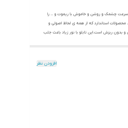
ل سرعت چشمک و روشن و خاموش با ریموت و ... را
محصولات استاندارد که از همه ی لحاظ اصولی و
نی و بدون ریزش است.این تابلو با نور زیاد باعث جلب
 با وسواس زیاد و دقیق لحاظ شده و میزان ولتاژ و
کیفیت بالا،پرنور،عمر طولانی و بدون ریزش ارائه می
شود. بر خلاف سایر تابلوها، ترانس و فلاشر این تابلو در یک جعبه ارائه میشود که نیازی به سیم کشی ندارد و فقط کافیست که دوشاخه را به برق بزنید و برای راحتی نصب ،سیمی به طول 3
افزودن نظر
تا مشتری در عرض چند دقیقه بتواند آنرا نصب و
اصی ، با استفاده از راهنمای نصبی که در داخل پک
ب حتما از راهنمای نصب استفاده کنید که دو روش