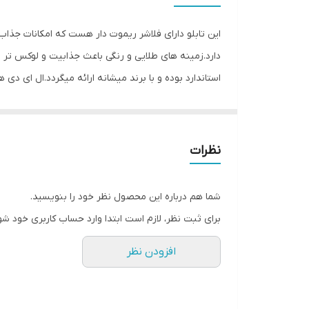
قابلیت‌های دستگاه
این تابلو دارای فلاشر ریموت دار هست که امکانات جذا
وزن
دارد.زمینه های طلایی و رنگی باعث جذابیت و لوکس تر
استاندارد بوده و با برند میشانه ارائه میگردد.ال ای دی 
توجه و جذب مشتری می شود. این تابلوها بر اساس علم ر
جریان ال ای دی ها و پاور بصورت اصولی طراحی و محاسبه
نظرات
متر تعبیه شده تا در صورت دور بودن پریز برق از شیشه 
استفاده کند. از ویژگیهای دیگر این تابلو نصب آسان و سر
شما هم درباره این محصول نظر خود را بنویسید.
گذاشته شده ،نصب کرده و استفاده نمایید. بر خلاف نمو
برای ثبت نظر، لازم است ابتدا وارد حساب کاربری خود شو
آویزان کردن با نخ نامرئی و استفاده از پولک پیشنهاد ش
افزودن نظر