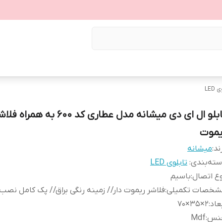
LED
تابلو ال ای دی میشانه مدل عطاری کد 600 به همر
یموت
ند:
میشانه
ته‌بندی
:
تابلوی LED
ع اتصال
:
باسیم
شخصات تکمیلی
:
فلاشر ریموت دار// زمینه رنگی براق// پک کامل نصب/
عاد
:
2×35×70
نس
:
Mdf