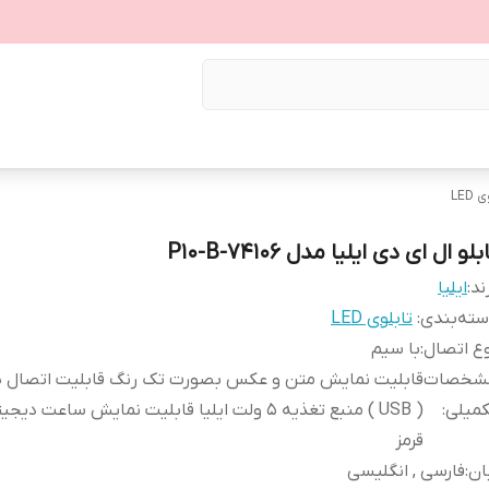
LED
بلو ال ای دی ایلیا مدل P10-B-74106
ند:
ایلیا
ته‌بندی
:
تابلوی LED
ع اتصال
:
با سیم
شخصات
قابلیت نمایش متن و عکس بصورت تک رنگ قابلیت اتصال ی
کمیلی
:
( USB ) منبع تغذیه 5 ولت ایلیا قابلیت نمایش ساعت د
قرمز
ان
:
فارسی , انگلیسی