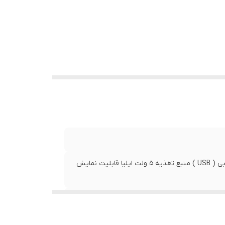
قابلیت نمایش متن و عکس بصورت تک رنگ قابلیت اتصال یو اس بی ( USB ) منبع تغذیه 5 ولت ایلیا قابلیت نمایش