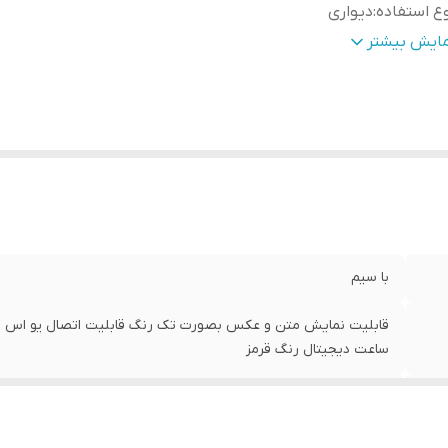
ع استفاده
:
دیواری
حوه نمایش
:
نمایش متن و عکس بصورت تک رنگَ
مایش بیشتر
عاد
:
74*106*15
نس
:
ورق آهن با رنگ الکترواستاتیک
ژگی‌های دستگاه
:
امکان نمایش متن دلخواه
زن
:
17 گرم
با سیم
ساعت دیجیتال رنگ قرمز
فارسی , انگلیسی
دیواری