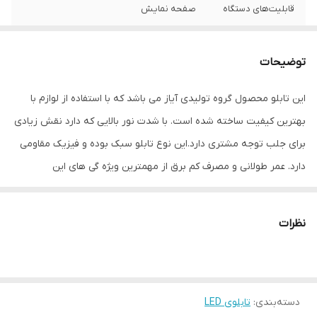
قابلیت‌های دستگاه
صفحه نمایش
وزن
600 گرم
توضیحات
این تابلو محصول گروه تولیدی آیاز می باشد که با استفاده از لوازم با
بهترین کیفیت ساخته شده است. با شدت نور بالایی که دارد نقش زیادی
برای جلب توجه مشتری دارد.این نوع تابلو سبک بوده و فیزیک مقاومی
دارد. عمر طولانی و مصرف کم برق از مهمترین ویژه گی های این
تابلوهاست.نصب بسیار آسان وسریع موجب می شود تا در کمترین زمان
استفاده از این تابلو را آغاز کنید. علاوه بر قابلیت نصب بر روی شیشه این
نظرات
تابلو می تواند در هر موقعیتی که لازم باشد آویز شود و یا تکیه داده
شود چراکه عملکرد تابلو به محل نصب وابسته نیست. فیزیک محکم
موجب می شود تا نگرانی از بابت آسیب وارد شدن به تابلو نداشته
دسته‌بندی
:
تابلوی LED
باشیم. با شدت نور بالا این تابلو روز دید است و بر خلاف نمونه های دیگر