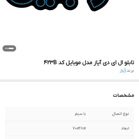
تابلو ال ای دی آیاز مدل موبایل کد 423B
برند:
آیاز
مشخصات
نوع اتصال
با سیم
ابعاد
70x28x1