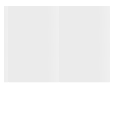
در مقابل نور خورشید درخشندگی داشته و وظیفه خود را انجام می دهد.
به همراه این تابلو راهنمای نصب و بستهای نصب و آداپتور ارائه می
شود تا یک ست کامل را برای استفاده ساده، سریع و بدون دردسر در
اختیار داشته باشید. این تابلو با پنج رنگ اصلی تولید و عرضه می شود
که سایر رنگ ها را نیز میتوانید در بین محصولات آیاز انتخاب بفرمایید.
بستن