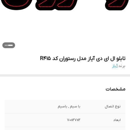
تابلو ال ای دی آیاز مدل رستوران کد R415
برند:
آیاز
مشخصات
نوع اتصال
با سیم , باسیم
ابعاد
70x27x2