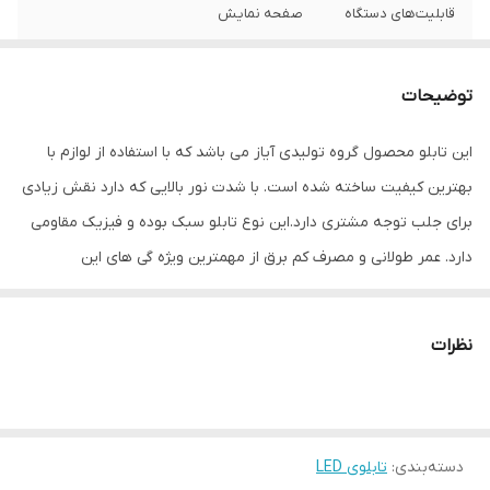
قابلیت‌های دستگاه
صفحه نمایش
وزن
800 گرم
توضیحات
این تابلو محصول گروه تولیدی آیاز می باشد که با استفاده از لوازم با
بهترین کیفیت ساخته شده است. با شدت نور بالایی که دارد نقش زیادی
برای جلب توجه مشتری دارد.این نوع تابلو سبک بوده و فیزیک مقاومی
دارد. عمر طولانی و مصرف کم برق از مهمترین ویژه گی های این
تابلوهاست.نصب بسیار آسان وسریع موجب می شود تا در کمترین زمان
استفاده از این تابلو را آغاز کنید. علاوه بر قابلیت نصب بر روی شیشه این
نظرات
تابلو می تواند در هر موقعیتی که لازم باشد آویز شود و یا تکیه داده
شود چراکه عملکرد تابلو به محل نصب وابسته نیست. فیزیک محکم
موجب می شود تا نگرانی از بابت آسیب وارد شدن به تابلو نداشته
دسته‌بندی
:
تابلوی LED
باشیم. با شدت نور بالا این تابلو روز دید است و بر خلاف نمونه های دیگر