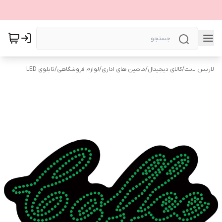
لاریس لایت
/
کالای دیجیتال
/
ماشین های اداری
/
لوازم فروشگاهی
/
تابلوی LED