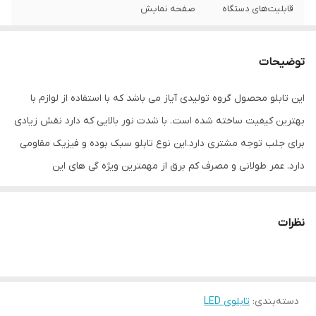
قابلیت‌های دستگاه
صفحه نمایش
وزن
400 گرم
توضیحات
این تابلو محصول گروه تولیدی آیاز می باشد که با استفاده از لوازم با
بهترین کیفیت ساخته شده است. با شدت نور بالایی که دارد نقش زیادی
برای جلب توجه مشتری دارد.این نوع تابلو سبک بوده و فیزیک مقاومی
دارد. عمر طولانی و مصرف کم برق از مهمترین ویژه گی های این
تابلوهاست.نصب بسیار آسان وسریع موجب می شود تا در کمترین زمان
استفاده از این تابلو را آغاز کنید. علاوه بر قابلیت نصب بر روی شیشه این
نظرات
تابلو می تواند در هر موقعیتی که لازم باشد آویز شود و یا تکیه داده
شود چراکه عملکرد تابلو به محل نصب وابسته نیست. فیزیک محکم
موجب می شود تا نگرانی از بابت آسیب وارد شدن به تابلو نداشته
دسته‌بندی
:
تابلوی LED
باشیم. با شدت نور بالا این تابلو روز دید است و بر خلاف نمونه های دیگر