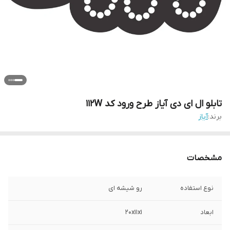
تابلو ال ای دی آیاز طرح ورود کد 112W
برند:
آیاز
مشخصات
نوع استفاده
رو شیشه ای
ابعاد
20x11x1