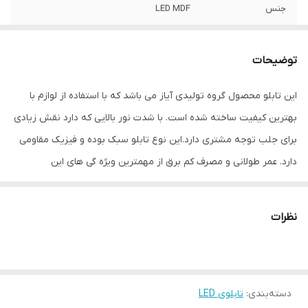
جنس
LED MDF
نوع اتصال
با سیم
توضیحات
این تابلو محصول گروه تولیدی آیاز می باشد که با استفاده از لوازم با
بهترین کیفیت ساخته شده است. با شدت نور بالایی که دارد نقش زیادی
برای جلب توجه مشتری دارد.این نوع تابلو سبک بوده و فیزیک مقاومی
دارد. عمر طولانی و مصرف کم برق از مهمترین ویژه گی های این
تابلوهاست.نصب بسیار آسان وسریع موجب می شود تا در کمترین زمان
استفاده از این تابلو را آغاز کنید. علاوه بر قابلیت نصب بر روی شیشه این
نظرات
تابلو می تواند در هر موقعیتی که لازم باشد آویز شود و یا تکیه داده
شود چراکه عملکرد تابلو به محل نصب وابسته نیست. فیزیک محکم
موجب می شود تا نگرانی از بابت آسیب وارد شدن به تابلو نداشته
دسته‌بندی
:
تابلوی LED
باشیم. با شدت نور بالا این تابلو روز دید است و بر خلاف نمونه های دیگر