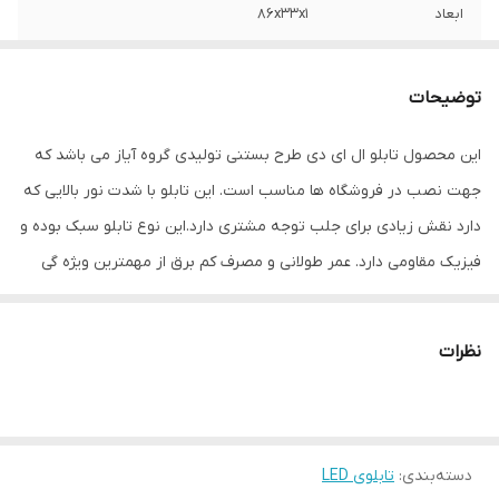
ابعاد
86x33x1
جنس
LED MDF
توضیحات
وزن
0.5 گرم
این محصول تابلو ال ای دی طرح بستنی تولیدی گروه آیاز می باشد که
جهت نصب در فروشگاه ها مناسب است. این تابلو با شدت نور بالایی که
دارد نقش زیادی برای جلب توجه مشتری دارد.این نوع تابلو سبک بوده و
فیزیک مقاومی دارد. عمر طولانی و مصرف کم برق از مهمترین ویژه گی
های این تابلوهاست.نصب بسیار آسان وسریع موجب می شود تا در
کمترین زمان استفاده از این تابلو را آغاز کنید. علاوه بر قابلیت نصب بر
نظرات
روی شیشه این تابلو می تواند در هر موقعیتی که لازم باشد آویز شود و
یا تکیه داده شود چراکه عملکرد تابلو به محل نصب وابسته نیست.
فیزیک محکم موجب می شود تا نگرانی از بابت آسیب وارد شدن به تابلو
دسته‌بندی
:
تابلوی LED
نداشته باشیم. با شدت نور بالا این تابلو روز دید است و بر خلاف نمونه