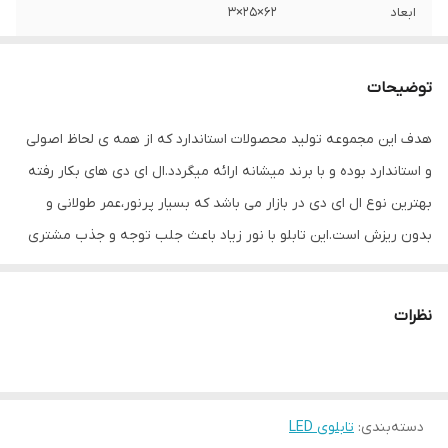
ابعاد
62×25×3
جنس
Mdf
توضیحات
وزن
0.7 گرم
هدف این مجموعه تولید محصولات استاندارد که از همه ی لحاظ اصولی
و استاندارد بوده و با برند میشانه ارائه میگردد.ال ای دی های بکار رفته
بهترین نوع ال ای دی در بازار می باشد که بسیار پرنور،عمر طولانی و
بدون ریزش است.این تابلو با نور زیاد باعث جلب توجه و جذب مشتری
می شود. این تابلوها بر اساس علم روز الکترونیک توسط متخصصین
الکترونیک طراحی شده و همه فاکتورهای لازم ، با وسواس زیاد و دقیق
نظرات
لحاظ شده و میزان ولتاژ و جریان ال ای دی ها و پاور بصورت اصولی
طراحی و محاسبه شده و از آنجایی که همه لوازم استفاده شده اصل و
باکیفیت است محصولی با کیفیت بالا،پرنور،عمر طولانی و بدون ریزش
دسته‌بندی
:
تابلوی LED
ارائه می شود. بر خلاف سایر تابلوها، ترانس این تابلو در پشت آن تعبیه