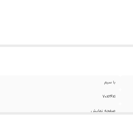
با سیم
70x24x1
صفحه نمایش
600 گرم