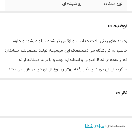
نوع استفاده
رو شیشه ای
ابعاد
50×20×3
توضیحات
جنس
Mdf
زمینه های رنگی باعث جذابیت و لوکس تر شده تابلو میشود و جلوه
وزن
0.6 گرم
خاصی به فروشگاه می دهد.هدف این مجموعه تولید محصولات استاندارد
که از همه ی لحاظ اصولی و استاندارد بوده و با برند میشانه ارائه
میگردد.ال ای دی های بکار رفته بهترین نوع ال ای دی در بازار می باشد
که بسیار پرنور،عمر طولانی و بدون ریزش است.این تابلو با نور زیاد باعث
جلب توجه و جذب مشتری می شود. این تابلوها بر اساس علم روز
نظرات
الکترونیک توسط متخصصین الکترونیک طراحی شده و همه فاکتورهای
لازم ، با وسواس زیاد و دقیق لحاظ شده و میزان ولتاژ و جریان ال ای دی
ها و پاور بصورت اصولی طراحی و محاسبه شده و از آنجایی که همه
دسته‌بندی
:
تابلوی LED
لوازم استفاده شده اصل و باکیفیت است محصولی با کیفیت بالا،پرنور،عمر