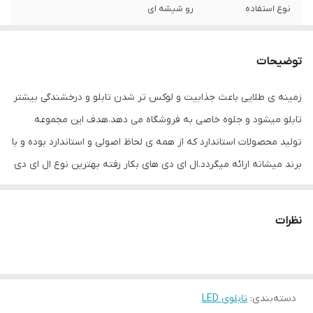
نوع استفاده
رو شیشه ای
ابعاد
61×30×3
توضیحات
جنس
Mdf
زمینه ی طلایی باعث جذابیت و لوکس تر شدن تابلو و درخشندگی بیشتر
وزن
1 گرم
تابلو میشود و جلوه خاصی به فروشگاه می دهد.هدف این مجموعه
تولید محصولات استاندارد که از همه ی لحاظ اصولی و استاندارد بوده و با
برند میشانه ارائه میگردد.ال ای دی های بکار رفته بهترین نوع ال ای دی
در بازار می باشد که بسیار پرنور،عمر طولانی و بدون ریزش است.این تابلو
با نور زیاد باعث جلب توجه و جذب مشتری می شود. این تابلوها بر
نظرات
اساس علم روز الکترونیک توسط متخصصین الکترونیک طراحی شده و
همه فاکتورهای لازم ، با وسواس زیاد و دقیق لحاظ شده و میزان ولتاژ و
جریان ال ای دی ها و پاور بصورت اصولی طراحی و محاسبه شده و از
دسته‌بندی
:
تابلوی LED
آنجایی که همه لوازم استفاده شده اصل و باکیفیت است محصولی با