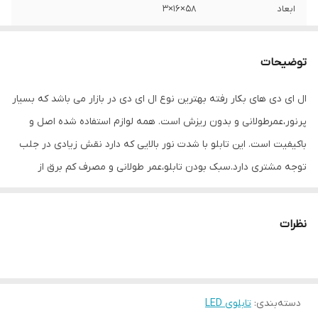
ابعاد
58×16×3
جنس
Mdf
توضیحات
وزن
0.6 گرم
ال ای دی های بکار رفته بهترین نوع ال ای دی در بازار می باشد که بسیار
پرنور،عمرطولانی و بدون ریزش است. همه لوازم استفاده شده اصل و
باکیفیت است. این تابلو با شدت نور بالایی که دارد نقش زیادی در جلب
توجه‌ مشتری دارد.سبک بودن تابلو،عمر طولانی و مصرف کم برق از
مهمترین ویژگیهای این تابلو است.از ویژگیهای دیگر این تابلو نصب آسان
و سریع آن است به طوری که در کمتر از چند دقیقه میتوانید تابلو را با
نظرات
استفاده از پولکهای حاضری، نصب و استفاده کنید. برخلاف نمونه های
دیگر در مقابل نور خورشید درخشندگی داشته و روز دید است که باعث
جلب توجه و جذب مشتری می شود. یکی از مزیتهای این تابلو این است
دسته‌بندی
:
تابلوی LED
که آداپتور در پشت تابلو تعبیه شده و نیاز به سیم کشی ندارد و فقط