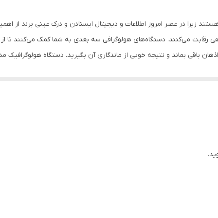
11*13*42
ند زیرا در عصر امروز اطلاعات و دیجیتال ایستادن و درک عینی برند از اهمیت 
آلومینیم + پلی‌کربنات + ترموپلاستیک پلیمر
رقابت می‌کنند. دستگاه‌های هولوگرافی سه بعدی به شما کمک می‌کنند تا از ا
امکان نمایش متن دلخواه
ای شما به ارمغان بیاورد. می‌توان دستگاه‌های هولوگرافی سه بعدی را در طیف گسترده ای از
1.4 گرم
قادر به اثربخشی بسیار بیشتری برای شما هستند.
ید.