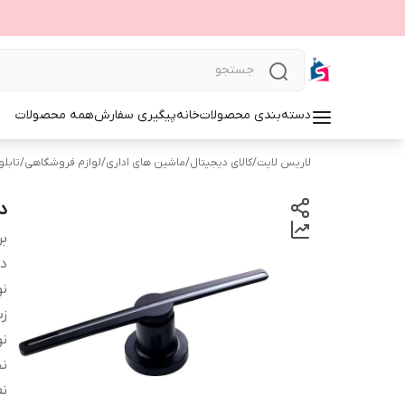
دسته‌بندی محصولات
خانه
پیگیری سفارش
همه محصولات
لاریس لایت
/
کالای دیجیتال
/
ماشین های اداری
/
لوازم فروشگاهی
/
تابلوی 
د
بر
دس
نو
زب
نو
ن
ن