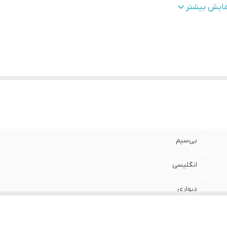
عاد
:
11*13*42
مایش بیشتر
نس
:
آلومینیم + پلی‌کربنات + ترموپلاستیک پلیمر
ژگی‌های دستگاه
:
امکان نمایش متن دلخواه
زن
:
1.4 گرم
بی‌سیم
انگلیسی
دیواری
توسط LEDهای تعبیه‌شده بر روی پره‌ها و همچنین POV (سیستم ماندگاری تصویر)