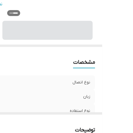
اب
ن
ج
وی
و
مشخصات
نوع اتصال
زبان
نوع استفاده
نحوه نمایش
توضیحات