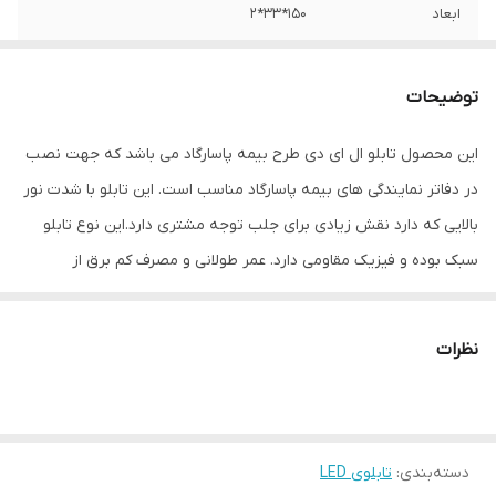
ابعاد
150*33*2
جنس
LED MDF
توضیحات
وزن
1 گرم
این محصول تابلو ال ای دی طرح بیمه پاسارگاد می باشد که جهت نصب
در دفاتر نمایندگی های بیمه پاسارگاد مناسب است. این تابلو با شدت نور
بالایی که دارد نقش زیادی برای جلب توجه مشتری دارد.این نوع تابلو
سبک بوده و فیزیک مقاومی دارد. عمر طولانی و مصرف کم برق از
مهمترین ویژه گی های این تابلوهاست.نصب بسیار آسان وسریع موجب
می شود تا در کمترین زمان استفاده از این تابلو را آغاز کنید. علاوه بر
نظرات
قابلیت نصب بر روی شیشه این تابلو می تواند در هر موقعیتی که لازم
باشد آویز شود و یا تکیه داده شود چراکه عملکرد تابلو به محل نصب
وابسته نیست. فیزیک محکم موجب می شود تا نگرانی از بابت آسیب
دسته‌بندی
:
تابلوی LED
وارد شدن به تابلو نداشته باشیم. با شدت نور بالا این تابلو روز دید است