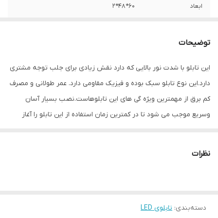
ابعاد
60*48*2
جنس
LED MDF
توضیحات
وزن
1 گرم
این تابلو با شدت نور بالایی که دارد نقش زیادی برای جلب توجه مشتری
دارد.این نوع تابلو سبک بوده و فیزیک مقاومی دارد. عمر طولانی و مصرف
کم برق از مهمترین ویژه گی های این تابلوهاست.نصب بسیار آسان
وسریع موجب می شود تا در کمترین زمان استفاده از این تابلو را آغاز
کنید. علاوه بر قابلیت نصب بر روی شیشه این تابلو می تواند در هر
موقعیتی که لازم باشد آویز شود و یا تکیه داده شود چراکه عملکرد تابلو
نظرات
به محل نصب وابسته نیست. فیزیک محکم موجب می شود تا نگرانی از
بابت آسیب وارد شدن به تابلو نداشته باشیم. با شدت نور بالا این تابلو
روز دید است و بر خلاف نمونه های دیگر در مقابل نور خورشید
دسته‌بندی
:
تابلوی LED
درخشندگی داشته و وظیفه خود را انجام می دهد. این تابلو از شدت نور