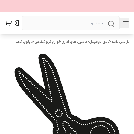
لاریس لایت
/
کالای دیجیتال
/
ماشین های اداری
/
لوازم فروشگاهی
/
تابلوی LED