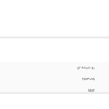
رو شیشه ای
5×30×65
Mdf
با سیم