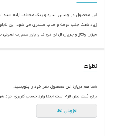
این محصول در چندین اندازه و رنگ مختلف ارائه شده است.
زیاد باعث جلب توجه و جذب مشتری می شود. این تابلوه
میزان ولتاژ و جریان ال ای دی ها و پاور بصورت اصولی 
متر تعبیه شده تا در صورت دور بودن پریز برق از شیشه 
نصب و استفاده کند. از ویژگیهای دیگر این تابلو نصب آس
نظرات
پک گذاشته می شود نصب و استفاده کنید. بر خلاف نمونه
اطمینان حاصل کنید، سپس تابلو را روی شیشه و محل مور
شما هم درباره این محصول نظر خود را بنویسید.
سیم های پولک را از سوراخ های تابلو عبور داده و محکم ک
برای ثبت نظر، لازم است ابتدا وارد حساب کاربری خود شو
افزودن نظر