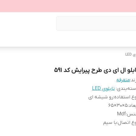
LED
بلو ال ای دی طرح پیرایش کد ۵۹۱
ند:
متفرقه
ته‌بندی
:
تابلوی LED
ع استفاده
:
رو شیشه ای
عاد
:
5×30×65
نس
:
Mdf
ع اتصال
:
با سیم