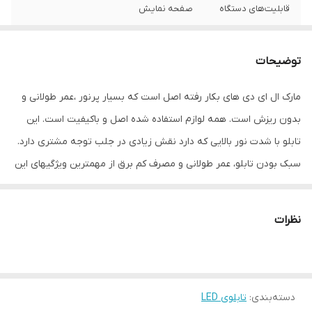
قابلیت‌های دستگاه
صفحه نمایش
وزن
22 گرم
توضیحات
مارک ال ای دی های بکار رفته اصل است که بسیار پرنور ،عمر طولانی و
بدون ریزش است. همه لوازم استفاده شده اصل و باکیفیت است. این
تابلو با شدت نور بالایی که دارد نقش زیادی در جلب توجه مشتری دارد.
سبک بودن تابلو، عمر طولانی و مصرف کم برق از مهمترین ویژگیهای این
تابلو است. از ویژگیهای دیگر این تابلو نصب آسان و سریع آن است به
طوری که در کمتر از چند دقیقه میتوانید تابلو را با استفاده از پولکهای
نظرات
حاضری، نصب و استفاده کنید. برخلاف نمونه های دیگر در مقابل نور
خورشید درخشندگی داشته و روز دید است که باعث جلب توجه و جذب
مشتری می شود. یکی از مزیتهای این تابلو این است که آداپتور در پشت
دسته‌بندی
:
تابلوی LED
تابلو تعبیه شده و نیاز به سیم کشی ندارد و فقط کافی است که دوشاخه