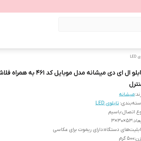
LED
تابلو ال ای دی میشانه مدل موبایل کد 461 به هم
نترل
ند:
میشانه
ته‌بندی
:
تابلوی LED
ع اتصال
:
باسیم
عاد
:
53×30×3
بلیت‌های دستگاه
:
دارای ریموت برای عکاسی
زن
:
500 گرم