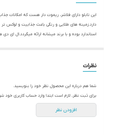
این تابلو دارای فلاشر، ریموت دار هست که امکانات جذا
دارد.زمینه های طلایی و رنگی باعث جذابیت و لوکس تر
استاندارد بوده و با برند میشانه ارائه میگردد.ال ای دی 
توجه و جذب مشتری می شود. این تابلوها بر اساس علم ر
جریان ال ای دی ها و پاور بصورت اصولی طراحی و محاسبه
نظرات
متر تعبیه شده تا در صورت دور بودن پریز برق از شیشه 
استفاده کند. از ویژگیهای دیگر این تابلو نصب آسان و سر
شما هم درباره این محصول نظر خود را بنویسید.
گذاشته شده ،نصب کرده و استفاده نمایید. بر خلاف نمو
برای ثبت نظر، لازم است ابتدا وارد حساب کاربری خود شو
آویزان کردن با نخ نامرئی و استفاده از پولک پیشنهاد ش
افزودن نظر