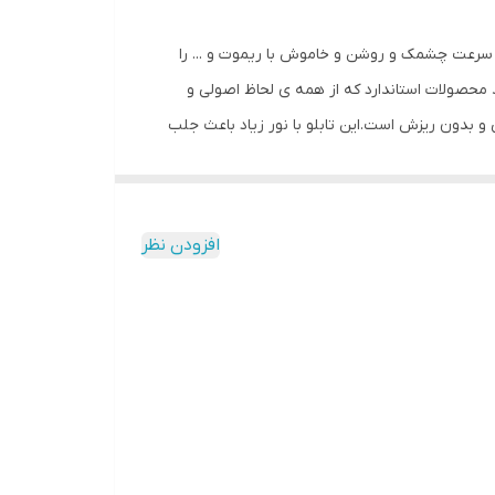
ل سرعت چشمک و روشن و خاموش با ریموت و ... را
محصولات استاندارد که از همه ی لحاظ اصولی و
نی و بدون ریزش است.این تابلو با نور زیاد باعث جلب
 با وسواس زیاد و دقیق لحاظ شده و میزان ولتاژ و
کیفیت بالا،پرنور،عمر طولانی و بدون ریزش ارائه می
شود. بر خلاف سایر تابلوها، ترانس و فلاشر این تابلو در یک جعبه ارائه میشود که نیازی به سیم کشی ندارد و فقط کافیست که دوشاخه را به برق بزنید و برای راحتی نصب ،سیمی به طول 3
افزودن نظر
تا مشتری در عرض چند دقیقه بتواند آنرا نصب و
اصی ، با استفاده از راهنمای نصبی که در داخل پک
ب حتما از راهنمای نصب استفاده کنید که دو روش