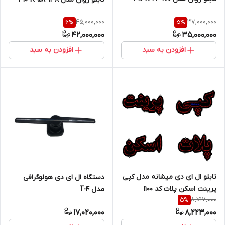
45,000,000
37,000,000
6
%
5
%
42,000,000
35,000,000
افزودن به سبد
افزودن به سبد
تابلو ال ای دی میشانه مدل کپی
دستگاه ال ای دی هولوگرافی
پرینت اسکن پلات کد 1100
مدل T-4
8,717,000
5
%
مجموعه 4 عددی
17,020,000
8,223,000