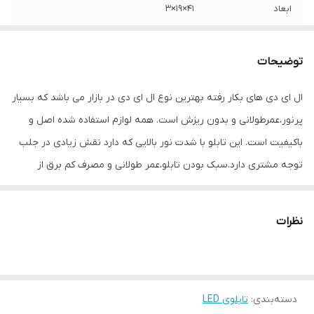
ابعاد
41×19×3
جنس
Mdf
توضیحات
وزن
0.4 گرم
ال ای دی های بکار رفته بهترین نوع ال ای دی در بازار می باشد که بسیار
پرنور،عمرطولانی و بدون ریزش است. همه لوازم استفاده شده اصل و
باکیفیت است. این تابلو با شدت نور بالایی که دارد نقش زیادی در جلب
توجه‌ مشتری دارد.سبک بودن تابلو،عمر طولانی و مصرف کم برق از
مهمترین ویژگیهای این تابلو است.از ویژگیهای دیگر این تابلو نصب آسان
و سریع آن است به طوری که در کمتر از چند دقیقه میتوانید تابلو را با
نظرات
استفاده از پولکهای حاضری، نصب و استفاده کنید. برخلاف نمونه های
دیگر در مقابل نور خورشید درخشندگی داشته و روز دید است که باعث
جلب توجه و جذب مشتری می شود. یکی از مزیتهای این تابلو این است
دسته‌بندی
:
تابلوی LED
که آداپتور در پشت تابلو تعبیه شده و نیاز به سیم کشی ندارد و فقط