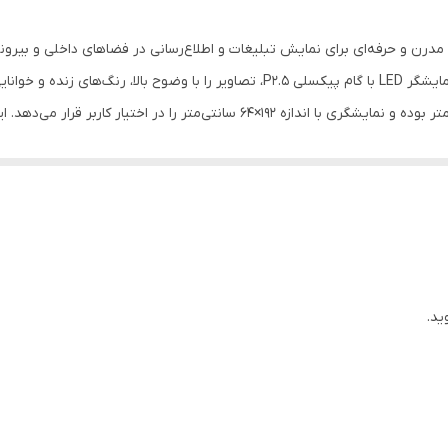
دیواری , تابلوی فراخوانی , تابلوی تبلیغاتی , تابلو نمایشگر نرخ
کت آلفاکو، یک راهکار مدرن و حرفه‌ای برای نمایش تبلیغات و اطلاع‌رسانی در فضاهای دا
30 گرم
مخاطب طراحی شده است. این محصول با بهره‌گیری از نمایشگر LED با گام پیکسلی P2.5، 
کاملاً مناسب است. ابعاد این استند برابر با 128×64 سانتی‌متر بوده و نمایشگری با اندا
 منتقل شود. استند دیجیتال Mini P2.5 برای استفاده در فروشگاه‌ها، مراکز تجاری، داروخانه‌ها، کلینیک‌ها،
از ویژگی‌های متمایز این محصول، وجود محل اختصاصی نمایش لوگو و تبل
 ساعات کاری به‌وضوح دیده شود و تأثیر مثبتی بر ذهن مخاطب بگذارد. بدنه 
تولید شده است و برای استفاده مداوم و طولانی‌مدت کاملاً منا
 زمان‌های مختلف نمایش دهند. این محصول انتخابی هوشمندانه برای برندهایی 
ید.