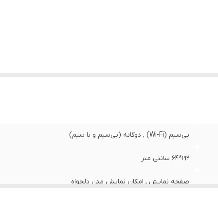
زن
:
30 گرم
بی‌سیم (Wi-Fi) , دوگانه (بی‌سیم و با سیم)
192*64 سانتی متر
صفحه‌ نمایش , امکان نمایش متن دلخواه
صفحه نمایش