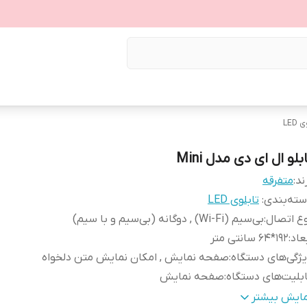
LED
بلو ال ای دی مدل Mini
ند:
متفرقه
ته‌بندی
:
تابلوی LED
ع اتصال
:
بی‌سیم (Wi-Fi) , دوگانه (بی‌سیم و با سیم)
عاد
:
192*64 سانتی متر
ژگی‌های دستگاه
:
صفحه‌ نمایش , امکان نمایش متن دلخواه
بلیت‌های دستگاه
:
صفحه نمایش
ع تابلوی LED
:
دیواری , تابلوی فراخوانی , تابلوی تبلیغاتی , تابلو نمایش
مایش بیشتر