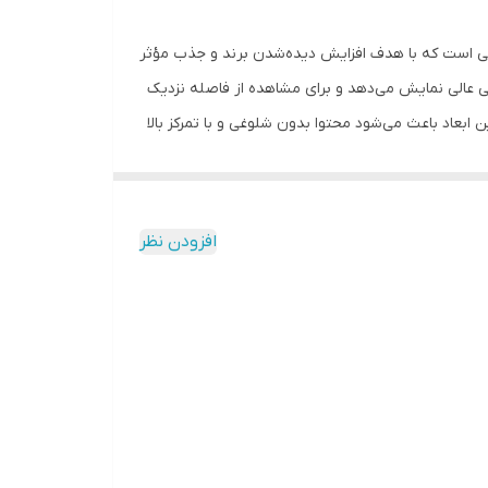
خلی و بیرونی است که با هدف افزایش دیده‌شدن برند و جذب مؤثر
تصاویر را با وضوح بالا، رنگ‌های زنده و خوانایی عالی نمایش می‌دهد و برای مشاهده از فاصله نزدیک
زه 192×64 سانتی‌متر را در اختیار کاربر قرار می‌دهد. این ابعاد باعث می‌شود محتوا بدون شلوغی و با تمرکز بالا
 دفاتر خدماتی و نمایشگاه‌ها گزینه‌ای کاربردی و مؤثر محسوب می‌شود. یکی
یغ به‌صورت لایت‌باکس CNC است که امکان معرفی هویت بصری برند را به شکلی حرفه‌ای و ماندگار فراهم می‌کند.
این استند با کیفیت ساخت بالا و طراحی صنعتی دقیق
افزودن نظر
سب است. استفاده از استند دیجیتال Mini P2.5 به کسب‌وکارها این امکان را می‌دهد که بدون هزینه‌های مکرر چاپ، محتوای
است که به افزایش فروش، حرفه‌ای دیده‌شدن و بهبود